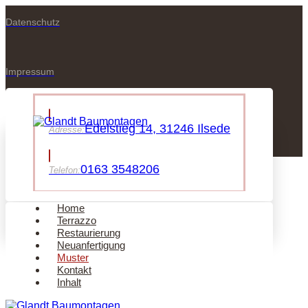
Datenschutz
Impressum
Edelstieg 14, 31246 Ilsede
Adresse:
0163 3548206
Telefon:
Home
Terrazzo
Restaurierung
Neuanfertigung
Muster
Kontakt
Inhalt