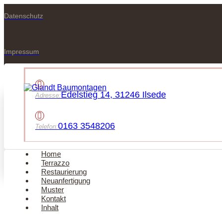
Datenschutz
Impressum
Edelstieg 14, 31246 Ilsede
Adresse:
0163 3548206
Telefon:
Home
Terrazzo
Restaurierung
Neuanfertigung
Muster
Kontakt
Inhalt